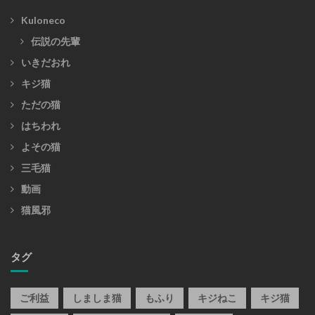
Kuloneco
伝説の先輩
いきだおれ
キジ猫
ただの猫
はちわれ
よその猫
三毛猫
動画
猫風邪
タグ
ご利益
しましま猫
もふり
キジねこ
キジ猫