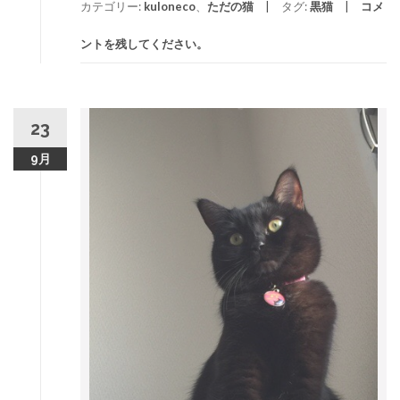
カテゴリー:
kuloneco
、
ただの猫
タグ:
黒猫
コメ
ントを残してください。
23
9月