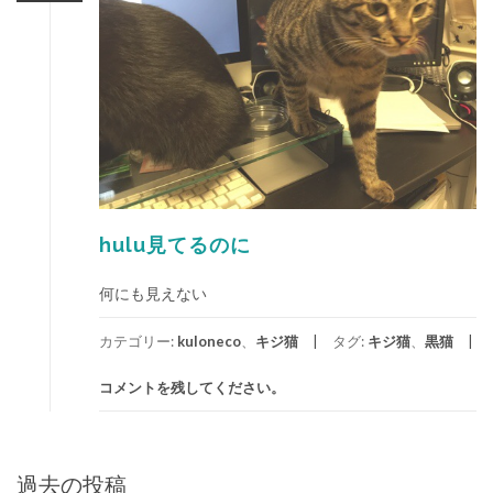
hulu見てるのに
何にも見えない
カテゴリー:
kuloneco
、
キジ猫
タグ:
キジ猫
、
黒猫
コメントを残してください。
投
過去の投稿