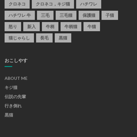
クロネコ
クロネコ，キジ猫
ハチワレ
ハチワレ 牛
三毛
三毛猫
保護猫
子猫
怒り
新入
牛柄
牛柄猫
牛猫
猫じゃらし
長毛
黒猫
おこしやす
ABOUT ME
キジ猫
伝説の先輩
行き倒れ
黒猫