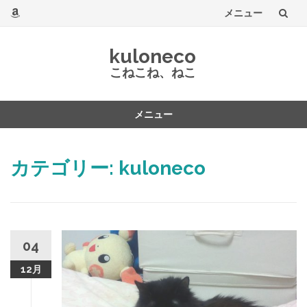
メニュー
コ
kuloneco
ン
こねこね、ねこ
テ
メニュー
ン
コ
ツ
ン
カテゴリー:
kuloneco
テ
へ
ン
ツ
へ
04
12月