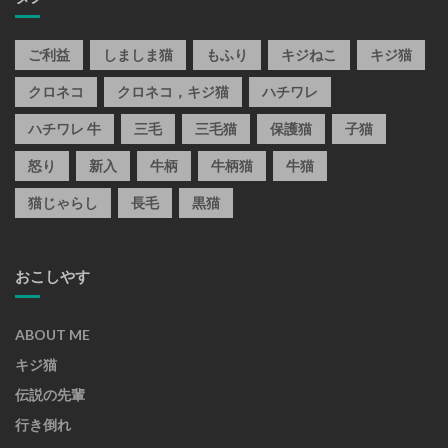
ご利益
しましま猫
もふり
キジねこ
キジ猫
クロネコ
クロネコ，キジ猫
ハチワレ
ハチワレ 牛
三毛
三毛猫
保護猫
子猫
怒り
新入
牛柄
牛柄猫
牛猫
猫じゃらし
長毛
黒猫
おこしやす
ABOUT ME
キジ猫
伝説の先輩
行き倒れ