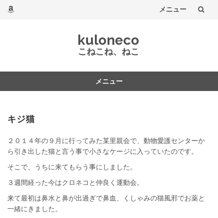
メニュー
コ
kuloneco
ン
こねこね、ねこ
テ
メニュー
ン
コ
ツ
ン
テ
キジ猫
へ
ン
ツ
２０１４年の９月に行ってみた某里親会で、動物愛護センターか
へ
ら引き出した猫と言う事で小さなケージに入っていたのです。
そこで、うちに来てもらう事にしました。
３週間経った今はクロネコと仲良く運動会。
来て最初は鼻水と鼻が出過ぎで鼻血、くしゃみの猫風邪でお薬と
一緒にきました。