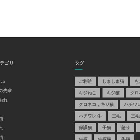
テゴリ
タグ
eco
ご利益
しましま猫
も
の先輩
キジねこ
キジ猫
クロ
おれ
クロネコ，キジ猫
ハチワ
ハチワレ 牛
三毛
三毛
猫
保護猫
子猫
怒り
れ
猫
牛柄
牛柄猫
牛猫