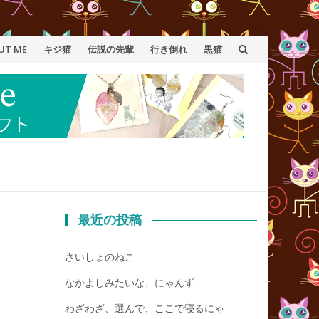
UT ME
キジ猫
伝説の先輩
行き倒れ
黒猫
最近の投稿
さいしょのねこ
なかよしみたいな、にゃんず
わざわざ、選んで、ここで寝るにゃ