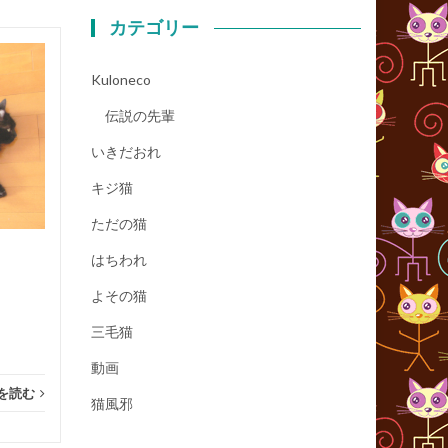
カテゴリー
ひもすき〜
16
12
Kuloneco
...
11月
11月
伝説の先輩
いきだおれ
キジ猫
kuloneco
,
ただの猫
続きを読む
kulon
ただの猫
はちわれ
よその猫
三毛猫
動画
を読む
猫風邪