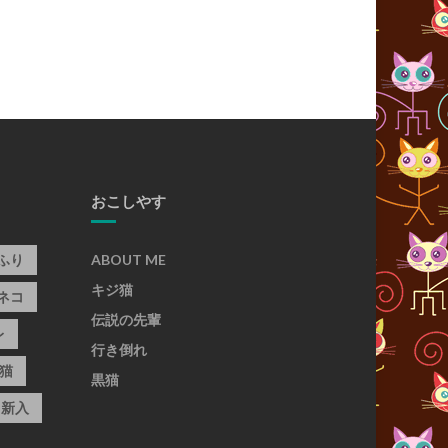
おこしやす
ふり
ABOUT ME
キジ猫
ネコ
伝説の先輩
レ
行き倒れ
猫
黒猫
新入