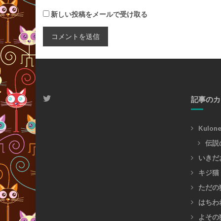
新しい投稿をメールで受け取る
記事のカ
Kulon
伝説
いきだ
キジ猫
ただの
はちわ
よその