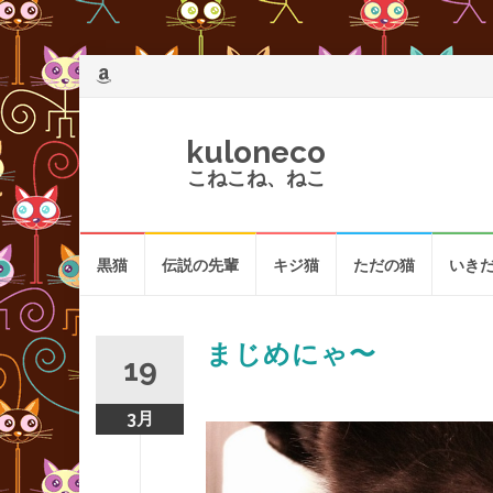
kuloneco
こねこね、ねこ
コ
黒猫
伝説の先輩
キジ猫
ただの猫
いき
ン
テ
ン
ツ
まじめにゃ〜
19
へ
3月