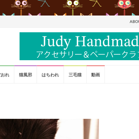
コ
ABO
ン
テ
ン
ツ
だおれ
猫風邪
はちわれ
三毛猫
動画
へ