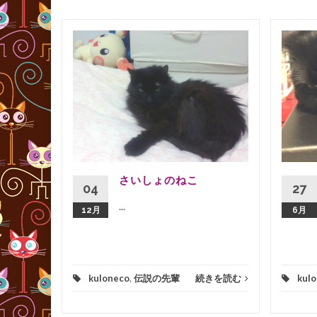
きを読む
さいしょのねこ
04
27
...
12月
6月
kuloneco
,
伝説の先輩
続きを読む
kul