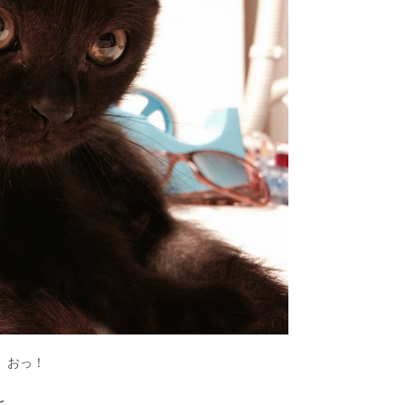
おっ！
〜