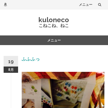
メニュー
コ
kuloneco
ン
こねこね、ねこ
テ
メニュー
ン
コ
ツ
ン
テ
ふふふっ
へ
19
ン
ツ
8月
へ