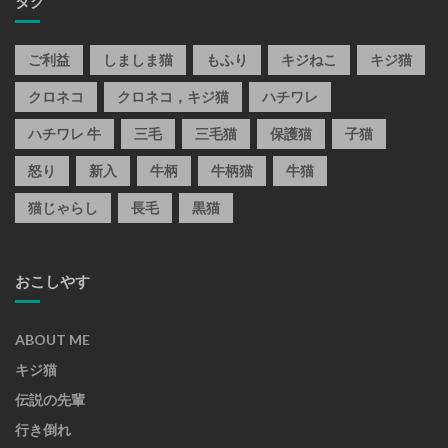
タグ
ご利益
しましま猫
もふり
キジねこ
キジ猫
クロネコ
クロネコ，キジ猫
ハチワレ
ハチワレ 牛
三毛
三毛猫
保護猫
子猫
怒り
新入
牛柄
牛柄猫
牛猫
猫じゃらし
長毛
黒猫
おこしやす
ABOUT ME
キジ猫
伝説の先輩
行き倒れ