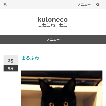
メニュー
コ
kuloneco
ン
こねこね、ねこ
テ
メニュー
ン
コ
ツ
ン
テ
まるふわ
へ
25
ン
ツ
8月
へ