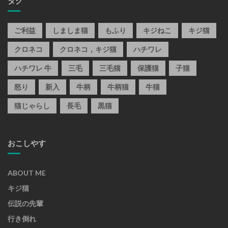
タグ
ご利益
しましま猫
もふり
キジねこ
キジ猫
クロネコ
クロネコ，キジ猫
ハチワレ
ハチワレ 牛
三毛
三毛猫
保護猫
子猫
怒り
新入
牛柄
牛柄猫
牛猫
猫じゃらし
長毛
黒猫
おこしやす
ABOUT ME
キジ猫
伝説の先輩
行き倒れ