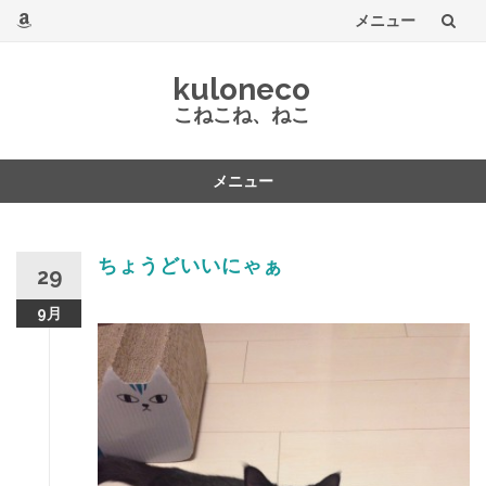
メニュー
コ
kuloneco
ン
こねこね、ねこ
テ
メニュー
ン
コ
ツ
ン
テ
ちょうどいいにゃぁ
へ
29
ン
ツ
9月
へ