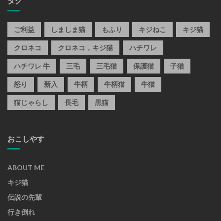
タグ
ご利益
しましま猫
もふり
キジねこ
キジ猫
クロネコ
クロネコ，キジ猫
ハチワレ
ハチワレ 牛
三毛
三毛猫
保護猫
子猫
怒り
新入
牛柄
牛柄猫
牛猫
猫じゃらし
長毛
黒猫
おこしやす
ABOUT ME
キジ猫
伝説の先輩
行き倒れ