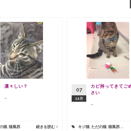
凛々しい？
カビ持ってきてご
07
さい
...
12月
...
の猫
,
猫風邪
続きを読む
キジ猫
,
ただの猫
,
猫風邪
...