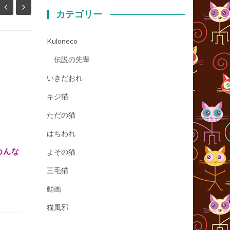
カテゴリー
Kuloneco
風呂を見るのがすき
05
18
伝説の先輩
...
12月
10月
いきだおれ
キジ猫
ただの猫
kuloneco
,
キジ猫
,
ただの猫
...
キジ猫
はちわれ
続きを読む
めんな
よその猫
三毛猫
動画
猫風邪