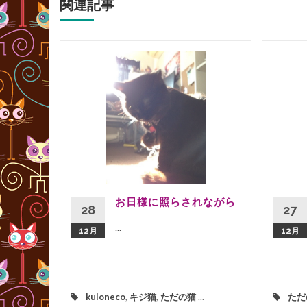
関連記事
きを読む
お日様に照らされながら
28
27
...
12月
12月
kuloneco
,
キジ猫
,
ただの猫
...
ただ