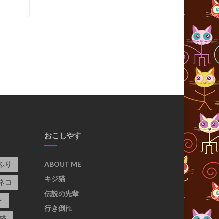
おこしやす
ふり
ABOUT ME
キジ猫
ネコ
伝説の先輩
レ
行き倒れ
猫