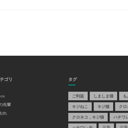
テゴリ
タグ
eco
ご利益
しましま猫
も
の先輩
キジねこ
キジ猫
クロ
おれ
クロネコ，キジ猫
ハチワ
ハチワレ 牛
三毛
三毛