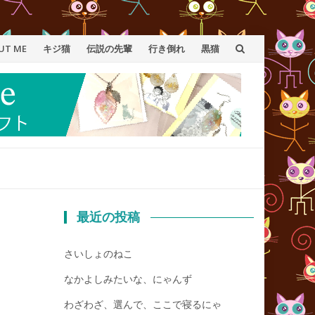
UT ME
キジ猫
伝説の先輩
行き倒れ
黒猫
最近の投稿
さいしょのねこ
なかよしみたいな、にゃんず
わざわざ、選んで、ここで寝るにゃ