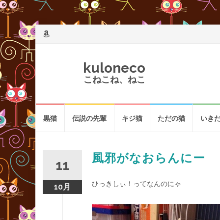
kuloneco
こねこね、ねこ
コ
黒猫
伝説の先輩
キジ猫
ただの猫
いき
ン
テ
ン
ツ
風邪がなおらんにー
11
へ
ひっきしぃ！ってなんのにゃ
10月