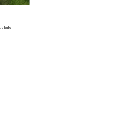
by
kulo