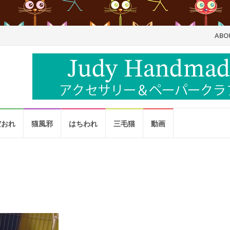
コ
ABO
ン
テ
ン
ツ
だおれ
猫風邪
はちわれ
三毛猫
動画
へ