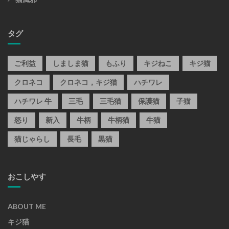
タグ
ご利益
しましま猫
もふり
キジねこ
キジ猫
クロネコ
クロネコ，キジ猫
ハチワレ
ハチワレ 牛
三毛
三毛猫
保護猫
子猫
怒り
新入
牛柄
牛柄猫
牛猫
猫じゃらし
長毛
黒猫
おこしやす
ABOUT ME
キジ猫