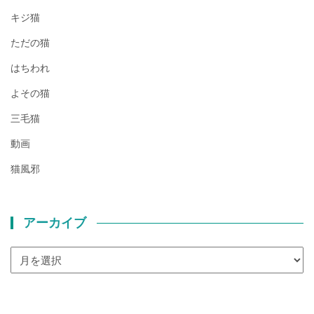
キジ猫
ただの猫
はちわれ
よその猫
三毛猫
動画
猫風邪
アーカイブ
ア
ー
カ
イ