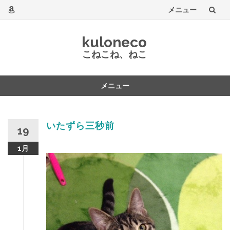
メニュー
コ
kuloneco
ン
こねこね、ねこ
テ
メニュー
ン
コ
ツ
ン
テ
いたずら三秒前
へ
19
ン
ツ
1月
へ