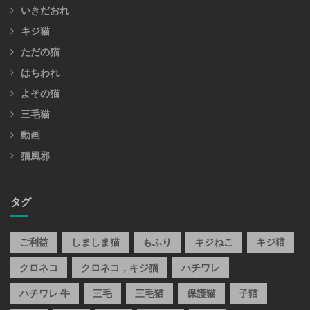
いきだおれ
キジ猫
ただの猫
はちわれ
よその猫
三毛猫
動画
猫風邪
タグ
ご利益
しましま猫
もふり
キジねこ
キジ猫
クロネコ
クロネコ，キジ猫
ハチワレ
ハチワレ 牛
三毛
三毛猫
保護猫
子猫