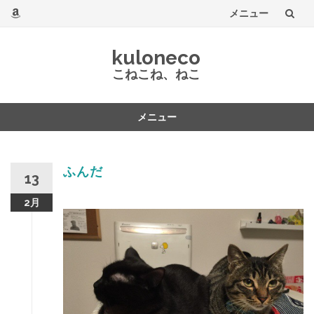
メニュー
コ
kuloneco
ン
こねこね、ねこ
テ
メニュー
ン
コ
ツ
ン
テ
ふんだ
へ
13
ン
ツ
2月
へ