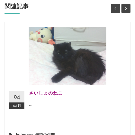
関連記事
さいしょのねこ
04
...
12月
kuloneco
,
伝説の先輩