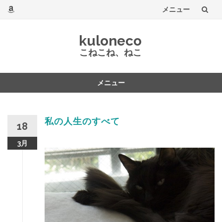
メニュー
コ
kuloneco
ン
こねこね、ねこ
テ
メニュー
ン
コ
ツ
ン
テ
私の人生のすべて
へ
18
ン
ツ
3月
へ