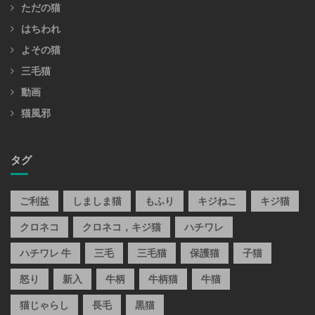
ただの猫
はちわれ
よその猫
三毛猫
動画
猫風邪
タグ
ご利益
しましま猫
もふり
キジねこ
キジ猫
クロネコ
クロネコ，キジ猫
ハチワレ
ハチワレ 牛
三毛
三毛猫
保護猫
子猫
怒り
新入
牛柄
牛柄猫
牛猫
猫じゃらし
長毛
黒猫