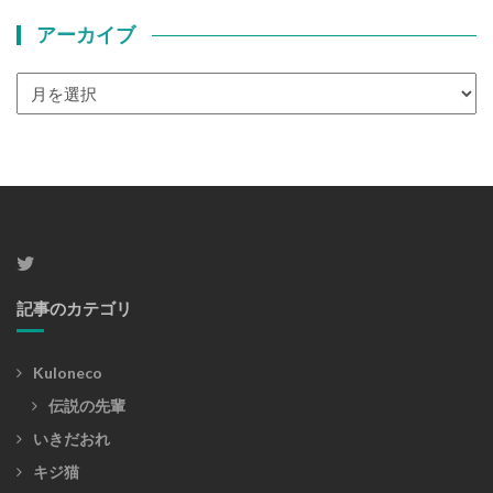
アーカイブ
ア
ー
カ
イ
ブ
記事のカテゴリ
Kuloneco
伝説の先輩
いきだおれ
キジ猫