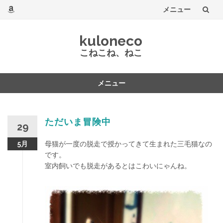
メニュー
コ
kuloneco
ン
こねこね、ねこ
テ
メニュー
ン
コ
ツ
ン
テ
ただいま冒険中
へ
29
ン
ツ
母猫が一度の脱走で授かってきて生まれた三毛猫なの
5月
へ
です。
室内飼いでも脱走があるとはこわいにゃんね。