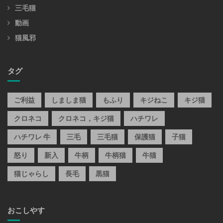
三毛猫
動画
猫風邪
タグ
ご利益
しましま猫
もふり
キジねこ
キジ猫
クロネコ
クロネコ，キジ猫
ハチワレ
ハチワレ 牛
三毛
三毛猫
保護猫
子猫
怒り
新入
牛柄
牛柄猫
牛猫
猫じゃらし
長毛
黒猫
おこしやす