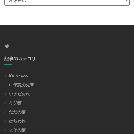
ー
カ
イ
ブ
記事のカテゴリ
Kuloneco
伝説の先輩
いきだおれ
キジ猫
ただの猫
はちわれ
よその猫