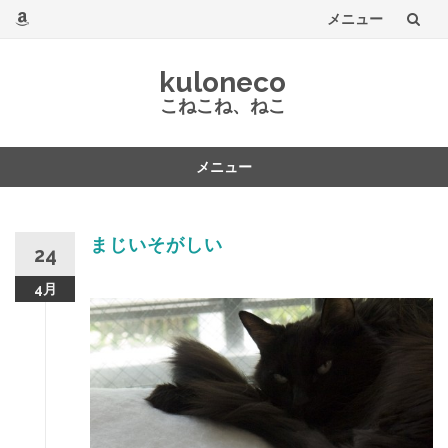
メニュー
コ
kuloneco
ン
こねこね、ねこ
テ
メニュー
ン
コ
ツ
ン
テ
まじいそがしい
へ
24
ン
ツ
4月
へ