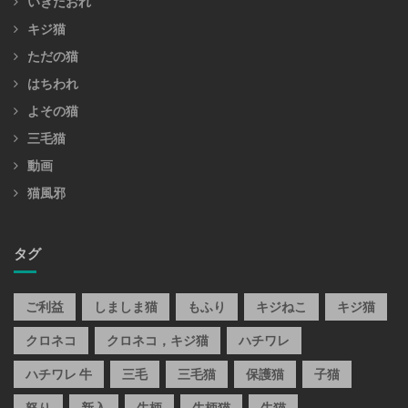
いきだおれ
キジ猫
ただの猫
はちわれ
よその猫
三毛猫
動画
猫風邪
タグ
ご利益
しましま猫
もふり
キジねこ
キジ猫
クロネコ
クロネコ，キジ猫
ハチワレ
ハチワレ 牛
三毛
三毛猫
保護猫
子猫
怒り
新入
牛柄
牛柄猫
牛猫